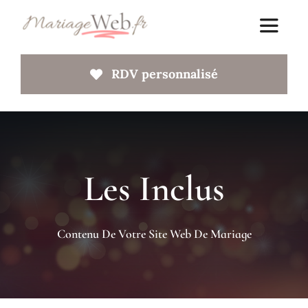
Passer
au
Toggle
Navigat
contenu
RDV personnalisé
Accueil
A propos
Les Inclus
Votre site web
Faq
Contenu De Votre Site Web De Mariage
Blog