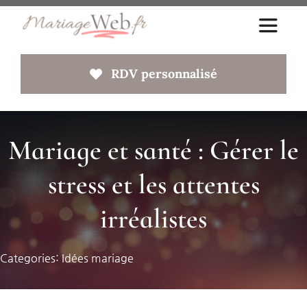
Passer
Toggle
au
Navigat
contenu
RDV personnalisé
Accueil
A propos
Mariage et santé : Gérer le
stress et les attentes
Votre site web
irréalistes
Faq
Categories:
Idées mariage
Blog