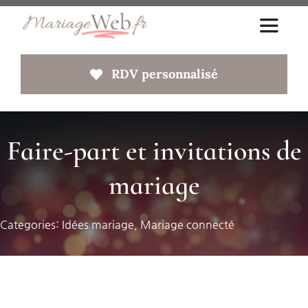
Passer
Toggle
au
Navigat
contenu
RDV personnalisé
Accueil
A propos
Faire-part et invitations de
mariage
Votre site web
Faq
Categories:
Idées mariage
,
Mariage connecté
Blog