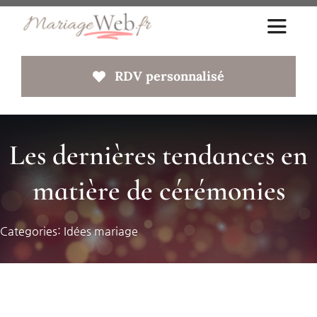
Passer
Toggle
au
Navigat
contenu
RDV personnalisé
Accueil
A propos
Les dernières tendances en
matière de cérémonies
Votre site web
Faq
Categories:
Idées mariage
Blog