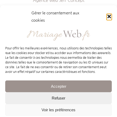
Agence web Jeff Concept
268 Rue Audéoud 83000 Toulon
Gérer le consentement aux
contact@mariageweb.fr
cookies
Mariageweb.fr 2023
Pour offrir les meilleures expériences, nous utilisons des technologies telles
Jeff Concept
que les cookies pour stocker et/ou accéder aux informations des appareils.
Le fait de consentir à ces technologies nous permettra de traiter des
données telles que le comportement de navigation ou les ID uniques sur
Mentions légales
ce site. Le fait de ne pas consentir ou de retirer son consentement peut
avoir un effet négatif sur certaines caractéristiques et fonctions.
Conditions générales
Accepter
Politique de confidentialité
Refuser
Certaines options peuvent êtres incluses ou
nécessiter un complément. Chaque projet fait
Voir les préférences
l’objet d’un devis personnalisé avant sa réalisation.