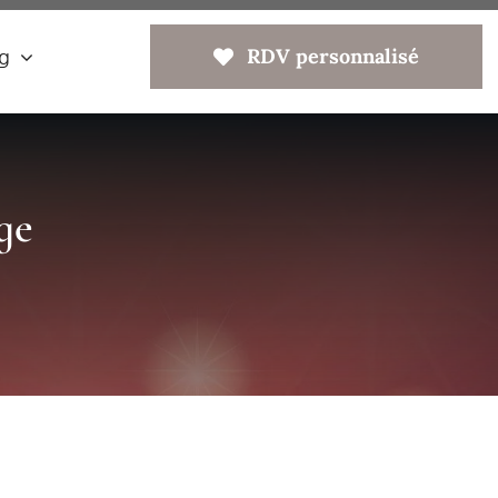
RDV personnalisé
g
ge